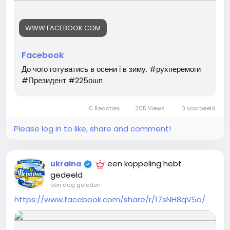
WWW.FACEBOOK.COM
Facebook
До чого готуватись в осени і в зиму. #рухперемоги
#Президент #225ошп
0 Reacties
205 Views
0 voorbeeld
Please log in to like, share and comment!
een koppeling hebt
ukraina
gedeeld
één dag geleden
https://www.facebook.com/share/r/17sNH8qV5o/