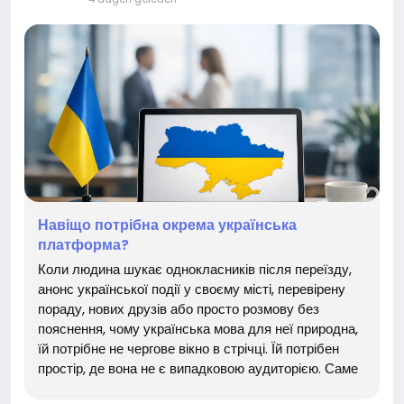
Навіщо потрібна окрема українська
платформа?
Коли людина шукає однокласників після переїзду,
анонс української події у своєму місті, перевірену
пораду, нових друзів або просто розмову без
пояснення, чому українська мова для неї природна,
їй потрібне не чергове вікно в стрічці. Їй потрібен
простір, де вона не є випадковою аудиторією. Саме
тому питання, навіщо потрібна окрема українська