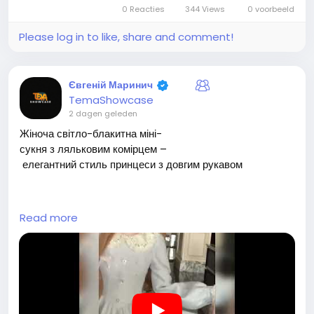
0 Reacties
344 Views
0 voorbeeld
тебе...
Please log in to like, share and comment!
Євгеній Маринич
TemaShowcase
2 dagen geleden
Жіноча світло-блакитна міні-
сукня з ляльковим комірцем –
елегантний стиль принцеси з довгим рукавом
Сукня-белла з дрібним принтом/світло-
Read more
блакитна сукня «Тисяча золотих» у класичному елегант
ному стилі з ляльковим комірцем/
пишна жакардова сукня з печворком/ромбами/
об'ємна в'язана сукня з блискітками на осінь/зиму
👉 Посилання на товар:
https://temu.to/k/e2azf5qw4
00<
/p>