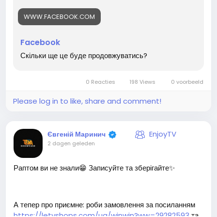
WWW.FACEBOOK.COM
Facebook
Скільки ще це буде продовжуватись?
0 Reacties
198 Views
0 voorbeeld
Please log in to like, share and comment!
EnjoyTV
Євгеній Маринич
2 dagen geleden
Раптом ви не знали😁 Записуйте та зберігайте✨
А тепер про приємне: роби замовлення за посиланням
https://letyshops.com/ua/winwin?ww=29282593
та