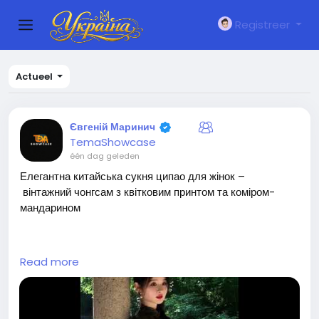
Registreer
Actueel
Євгеній Маринич
TemaShowcase
één dag geleden
Елегантна китайська сукня ципао для жінок –
вінтажний чонгсам з квітковим принтом та коміром-
мандарином
Елегантна китайська сукня ципао –
Read more
традиційний весільний та сценічний костюм, довга сукн
я з коміром-
мандарином, силует для весілля та культурних подій (с