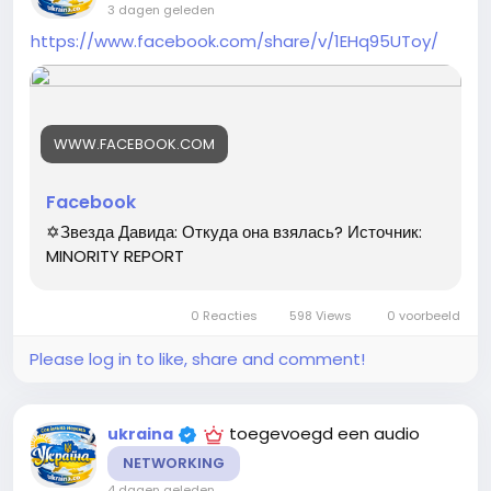
3 dagen geleden
https://www.facebook.com/share/v/1EHq95UToy/
WWW.FACEBOOK.COM
Facebook
✡️Звезда Давида: Откуда она взялась? Источник:
MINORITY REPORT
0 Reacties
598 Views
0 voorbeeld
Please log in to like, share and comment!
toegevoegd een audio
ukraina
NETWORKING
4 dagen geleden