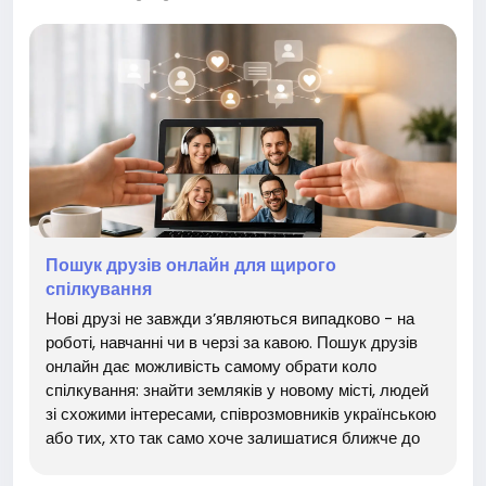
кусняшка #смачно #корисно #їжа #перекус #шопінг
#подарунок #купить #магазин #товар #онлайн
Пошук друзів онлайн для щирого
спілкування
Нові друзі не завжди з’являються випадково - на
роботі, навчанні чи в черзі за кавою. Пошук друзів
онлайн дає можливість самому обрати коло
спілкування: знайти земляків у новому місті, людей
зі схожими інтересами, співрозмовників українською
або тих, хто так само хоче залишатися ближче до
України, де б не жив. Для багатьох це не про
кількість контактів у профілі. Це про відчуття, що