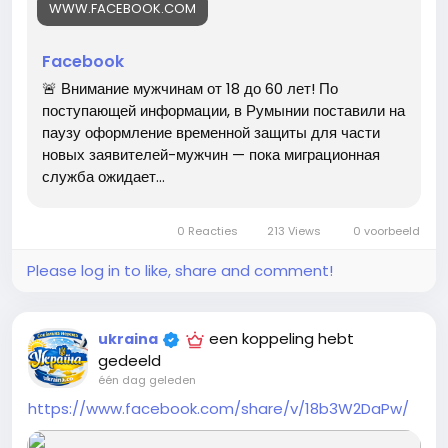
шопінг #покупки #купити #купую #торгівля ля #магаз
WWW.FACEBOOK.COM
ин #шопоголік #онлайншопінг #товар #модель #дівчи
на #жінка
Facebook
🚨 Внимание мужчинам от 18 до 60 лет! По
поступающей информации, в Румынии поставили на
паузу оформление временной защиты для части
новых заявителей-мужчин — пока миграционная
служба ожидает...
0 Reacties
213 Views
0 voorbeeld
Please log in to like, share and comment!
een koppeling hebt
ukraina
gedeeld
één dag geleden
https://www.facebook.com/share/v/18b3W2DaPw/