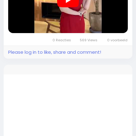
mru<
/p>
🎉 Вартість купона: $48.31
⚠️ Знижки можуть відрізнятися, будь ласка, дивіться сто
рінку.
0 Reacties
569 Views
0 voorbeeld
Please log in to like, share and comment!
⭐️ Відберіть пакет купонів на подарункову карту на 100 $
на додаток до теми!
🛍 Напишіть
https://temu.to/k/upwafgxyfdz&
nbsp;Щ
едро для вас! Натисніть, якщо хочете заробити гроші ра
зом зі мною
https://temu.to/k/ek0tfo9a7rz!
Подаруно
к для новорічного подарунка $5
#мода #стиль #одежа #тренди #моднийобраз #жіноч
аодяг #українськамода #Мода2025 #подарок #хобі #
шопінг #покупки #купити #купую #торгівля #магазин
#шопоголік #онлайншопінг #товар #модель #дівчина