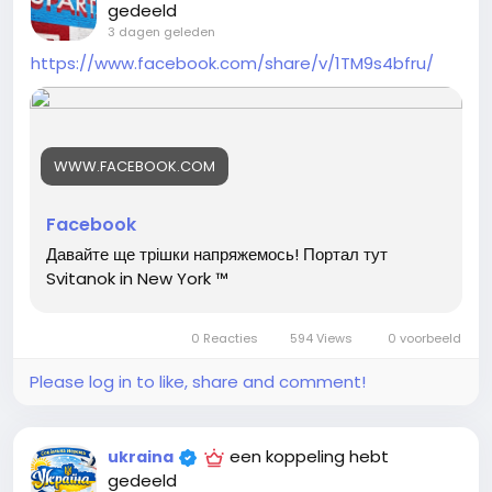
gedeeld
для компанії, події, подарунка чи команди?
3 dagen geleden
https://www.facebook.com/share/v/1TM9s4bfru/
ЗАРЕЄСТРУЙТЕСЬ ТА ОТРИМАЙТЕ БОНУС - 50 ГРН
Реструируйтесь, чтобы отримати внизу на свое замовл
ение
https://www.fatline.com.ua/#64494<
/p>
WWW.FACEBOOK.COM
Facebook
#ДрукНаОдязи #ОдягЗПринтом #ФутболкаЗПринтом
Давайте ще трішки напряжемось! Портал тут
#СтвориСвійДизайн #ПатриотичныйОдяг #Українськи
Svitanok in New York ™
йБренд #ПринтНаЗамовлення #ШопингОнлайн #Друк
НаОдязи #УкраїнськийШопинг #СвійДизайн #ЗамовОн
лайн #Одяг #Футболка #подарунок #шопинг #покупк
0 Reacties
594 Views
0 voorbeeld
и #купить #купую #торговля #магазин #шопоголик
Please log in to like, share and comment!
een koppeling hebt
ukraina
gedeeld