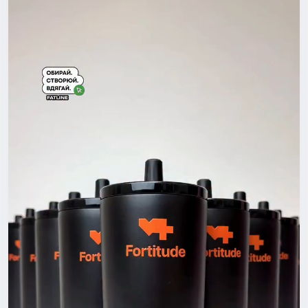
м, а бренд ніхто не запам’ятовує.
Насправді хороший мерч –
це той, який хочеться носити навіть у вихідний.Це перш
е враження про компанію, спосіб об’єднати команду, под
якувати клієнтам або створити річ, яку хочеться носити
щодня.
Саме тому хороший мерч починається не з друку. Він по
чинається з ідеї.
І ми допоможемо вам втілити її в життя:
🔸Понад 500 видів одягу та аксесуарів.
🔸 Виготовлення від 1 штуки до великих тиражів.
🔸 Преміальні матеріали.
🔸 До 2 днів на виробництво.