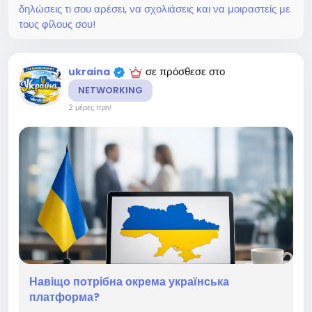
δηλώσεις τι σου αρέσει, να σχολιάσεις και να μοιραστείς με
τους φίλους σου!
σε πρόσθεσε στο
ukraina
NETWORKING
2 μέρες πριν
Навіщо потрібна окрема українська
платформа?