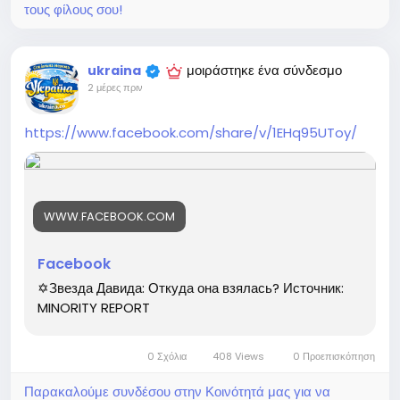
τους φίλους σου!
μοιράστηκε ένα σύνδεσμο
ukraina
2 μέρες πριν
https://www.facebook.com/share/v/1EHq95UToy/
WWW.FACEBOOK.COM
Facebook
✡️Звезда Давида: Откуда она взялась? Источник:
MINORITY REPORT
0 Σχόλια
408 Views
0 Προεπισκόπηση
Παρακαλούμε συνδέσου στην Κοινότητά μας για να