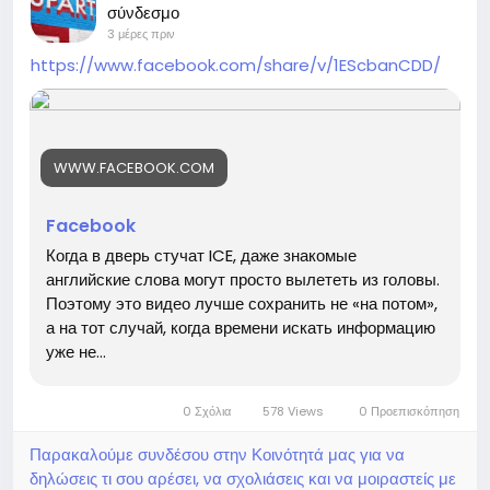
и #купить #купую #торговля #магазин #шопоголик
σύνδεσμο
3 μέρες πριν
https://www.facebook.com/share/v/1EScbanCDD/
WWW.FACEBOOK.COM
Facebook
Когда в дверь стучат ICE, даже знакомые
английские слова могут просто вылететь из головы.
Поэтому это видео лучше сохранить не «на потом»,
а на тот случай, когда времени искать информацию
уже не...
0 Σχόλια
578 Views
0 Προεπισκόπηση
Παρακαλούμε συνδέσου στην Κοινότητά μας για να
δηλώσεις τι σου αρέσει, να σχολιάσεις και να μοιραστείς με