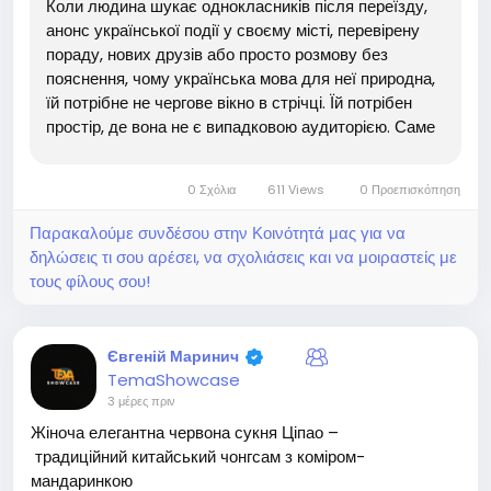
Коли людина шукає однокласників після переїзду,
анонс української події у своєму місті, перевірену
пораду, нових друзів або просто розмову без
пояснення, чому українська мова для неї природна,
їй потрібне не чергове вікно в стрічці. Їй потрібен
простір, де вона не є випадковою аудиторією. Саме
тому питання, навіщо потрібна окрема українська
платформа, стосується не лише технологій. Воно
0 Σχόλια
611 Views
0 Προεπισκόπηση
про...
Παρακαλούμε συνδέσου στην Κοινότητά μας για να
δηλώσεις τι σου αρέσει, να σχολιάσεις και να μοιραστείς με
τους φίλους σου!
Євгеній Маринич
TemaShowcase
3 μέρες πριν
Жіноча елегантна червона сукня Ціпао –
традиційний китайський чонгсам з коміром-
мандаринкою