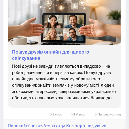
Пошук друзів онлайн для щирого
спілкування
Нові друзі не завжди з’являються випадково - на
роботі, навчанні чи в черзі за кавою. Пошук друзів
онлайн дає можливість самому обрати коло
спілкування: знайти земляків у новому місті, людей
зі схожими інтересами, співрозмовників українською
або тих, хто так само хоче залишатися ближче до
України, де б не жив. Для багатьох це не про
кількість контактів у профілі. Це про відчуття, що
0 Σχόλια
141 Views
0 Προεπισκόπηση
тебе...
Παρακαλούμε συνδέσου στην Κοινότητά μας για να