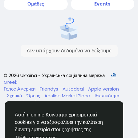
Ομάδες
Events
δεν υπάρχουν δεδομένα να δείξουμε
© 2026 Ukraina - Українська соціальна мережа
Greek
Голос Америки
Friendys
Autodeal
Apple version
Σχετικά
Όρους
Adsline MarketPlace
Ιδιωτικότητα
Android version
GenAp group chat
ЧатУкраїнаАндройд
ЧатУкраинаApple
VinCheck
Αυτή η online Κοινότητα χρησιμοποιεί
Нагодуйте голодних та безпритульних в Україні
cookies για να εξασφαλίσει την καλύτερη
Κατάλογος
δυνατή εμπειρία στους χρήστες της
Μάθε περισσότερα