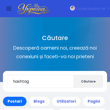
Conecteaza-te
Căutare
Descoperă oameni noi, creează noi
conexiuni și faceti-va noi prieteni
Căutare
Postari
Blogs
Utilizatori
Pagini