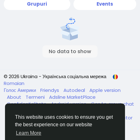
Grupuri
Events
No data to show
© 2026 Ukraina - Українська соціальна мережа
Romaian
Голос Америки
Friendys
Autodeal
Apple version
About
Termeni
Adsline MarketPlace
Confidențialitate
Android version
GenAp group chat
ЧатУкраїнаАндройд
ЧатУкраинаApple
VinCheck
This website uses cookies to ensure you get
Нагодуйте голодних та безпритульних в Україні
Director
the best experience on our website
Learn More