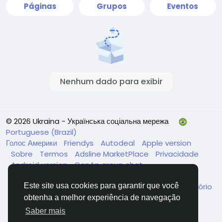
Páginas
Grupos
Eventos
Nenhum dado para exibir
© 2026 Ukraina - Українська соціальна мережа
Portuguese (Brazil)
Голос Америки
Friendys
Autodeal
Apple version
Sobre
Termos
Adsline MarketPlace
Privacidade
Android version
GenAp group chat
ЧатУкраїнаАндройд
ЧатУкраинаApple
VinCheck
Este site usa cookies para garantir que você
Нагодуйте голодних та безпритульних в Україні
Diretório
obtenha a melhor experiência de navegação
Saber mais