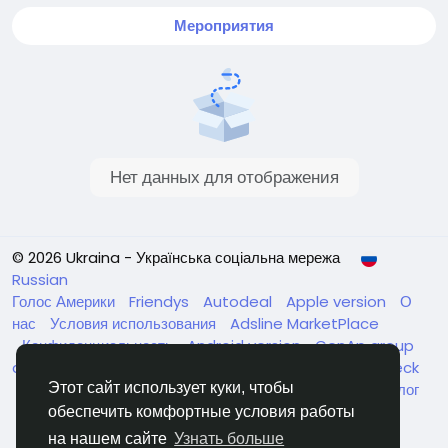
Мероприятия
Нет данных для отображения
© 2026 Ukraina - Українська соціальна мережа
Russian
Голос Америки
Friendys
Autodeal
Apple version
О
нас
Условия использования
Adsline MarketPlace
Конфиденциальность
Android version
GenAp group
chat
ЧатУкраїнаАндройд
ЧатУкраинаApple
VinCheck
Этот сайт использует куки, чтобы
Нагодуйте голодних та безпритульних в Україні
Каталог
обеспечить комфортные условия работы
на нашем сайте
Узнать больше