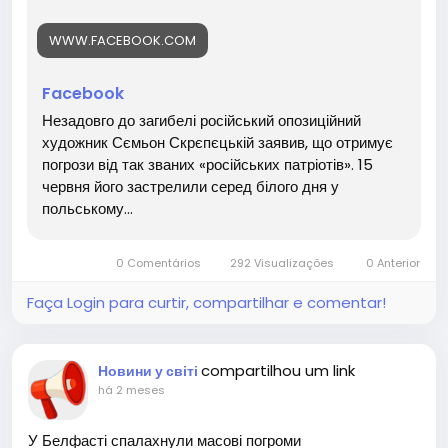
WWW.FACEBOOK.COM
Facebook
Незадовго до загибелі російський опозиційний
художник Сємьон Скрєпєцькій заявив, що отримує
погрози від так званих «російських патріотів». 15
червня його застрелили серед білого дня у
польському...
0 Comentários
292 Visualizações
0 Anterior
Faça Login para curtir, compartilhar e comentar!
compartilhou um link
Новини у світі
há 2 meses
У Белфасті спалахнули масові погроми