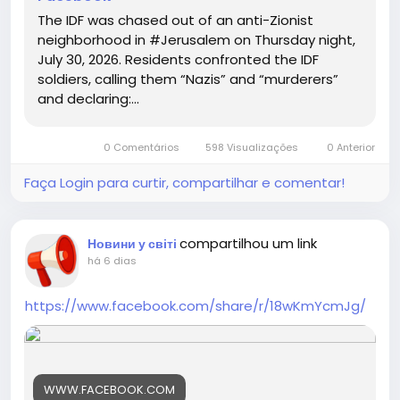
The IDF was chased out of an anti-Zionist
neighborhood in #Jerusalem on Thursday night,
July 30, 2026. Residents confronted the IDF
soldiers, calling them “Nazis” and “murderers”
and declaring:...
0 Comentários
598 Visualizações
0 Anterior
Faça Login para curtir, compartilhar e comentar!
compartilhou um link
Новини у світі
há 6 dias
https://www.facebook.com/share/r/18wKmYcmJg/
WWW.FACEBOOK.COM