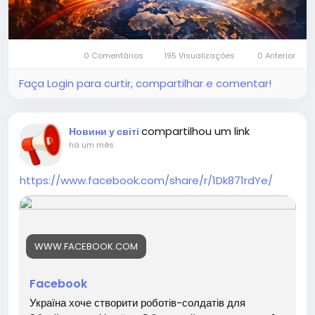
0 Comentários
195 Visualizações
0 Anterior
Faça Login para curtir, compartilhar e comentar!
compartilhou um link
Новини у світі
há um mês
https://www.facebook.com/share/r/1Dk871rdYe/
WWW.FACEBOOK.COM
Facebook
Україна хоче створити роботів-солдатів для