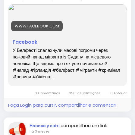
WWW.FACEBOOK.COM
Facebook
У Белфасті спалахнули масові погроми через
ножовий напад мігранта із Судану на місцевого
чоловіка. Що відомо про і як усе починалося?
#напад #Ірландія #белфаст #мігранти #кримінал
#новини #біженці...
0 Comentários
350 Visualizações
0 Anterior
Faça Login para curtir, compartilhar e comentar!
compartilhou um link
Новини у світі
há 3 meses