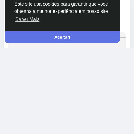
compartilhou um link
Este site usa cookies para garantir que você
Новини у світі
há 3 meses
obtenha a melhor experiência em nosso site
Saber Mais
https://www.facebook.com/share/1LUvNAa1fi/
Aceitar!
WWW.FACEBOOK.COM
Украинец «сражался» с морским тюленем... -
Russian Washington
Украинец «сражался» с морским тюленем и был
арестован в США. Житель Сиэтла Игорь Литвинчук
( 38 лет) предстанет перед судом за жестокую
выходку на гавайском побережье, где он едва не
покалечил...
0 Comentários
641 Visualizações
0 Anterior