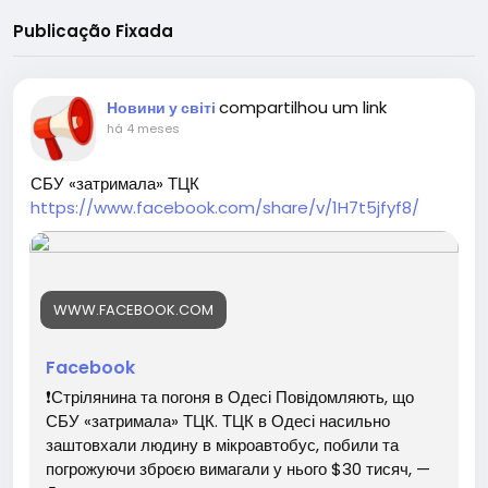
Publicação Fixada
compartilhou um link
Новини у світі
há 4 meses
СБУ «затримала» ТЦК
https://www.facebook.com/share/v/1H7t5jfyf8/
WWW.FACEBOOK.COM
Facebook
❗️Стрілянина та погоня в Одесі Повідомляють, що
СБУ «затримала» ТЦК. ТЦК в Одесі насильно
заштовхали людину в мікроавтобус, побили та
погрожуючи зброєю вимагали у нього $30 тисяч, —