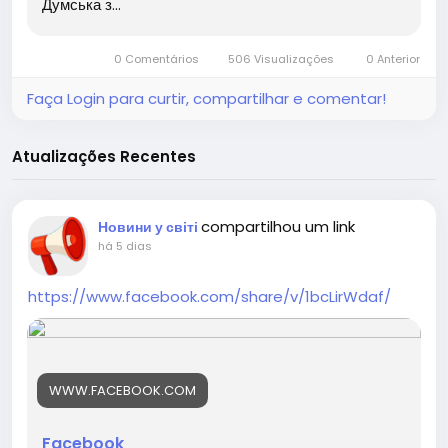
Думська з...
0 Comentários
506 Visualizações
0 Anterior
Faça Login para curtir, compartilhar e comentar!
Atualizações Recentes
compartilhou um link
Новини у світі
há 5 dias
https://www.facebook.com/share/v/1bcLirWdaf/
WWW.FACEBOOK.COM
Facebook