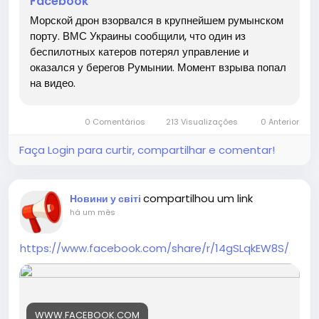
Facebook
Морской дрон взорвался в крупнейшем румынском
порту. ВМС Украины сообщили, что один из
беспилотных катеров потерял управление и
оказался у берегов Румынии. Момент взрыва попал
на видео.
0 Comentários
213 Visualizações
0 Anterior
Faça Login para curtir, compartilhar e comentar!
compartilhou um link
Новини у світі
há um mês
https://www.facebook.com/share/r/14gSLqkEW8S/
WWW.FACEBOOK.COM