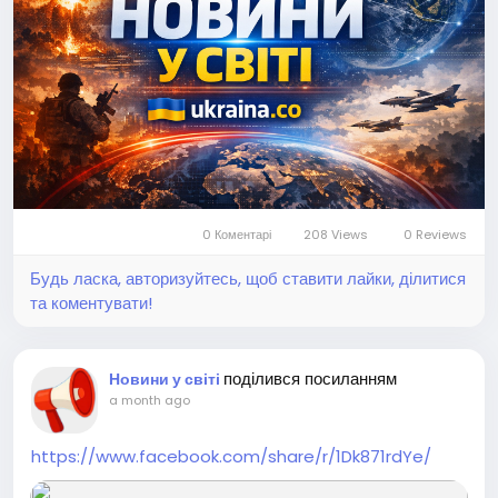
0 Коментарі
208 Views
0 Reviews
Будь ласка, авторизуйтесь, щоб ставити лайки, ділитися
та коментувати!
поділився посиланням
Новини у світі
a month ago
https://www.facebook.com/share/r/1Dk871rdYe/