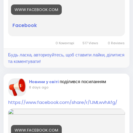
WWW.FACEBOOK.COM
Facebook
0 Коментарі
517 Views
0 Reviews
Будь ласка, авторизуйтесь, щоб ставити лайки, ділитися
та коментувати!
поділився посиланням
Новини у світі
8 days ago
https://www.facebook.com/share/r/1JMLwvhAfg/
WWW.FACEBOOK.COM