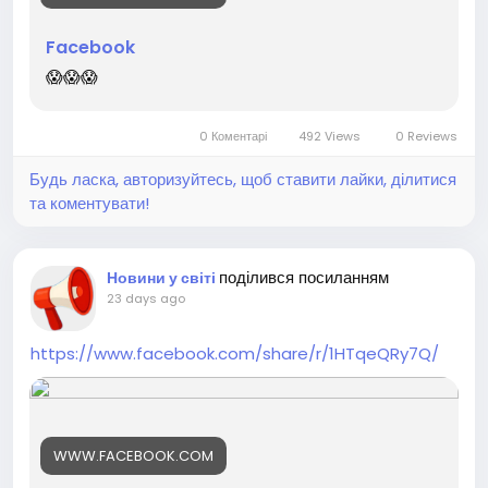
Facebook
😱😱😱
0 Коментарі
492 Views
0 Reviews
Будь ласка, авторизуйтесь, щоб ставити лайки, ділитися
та коментувати!
поділився посиланням
Новини у світі
23 days ago
https://www.facebook.com/share/r/1HTqeQRy7Q/
WWW.FACEBOOK.COM