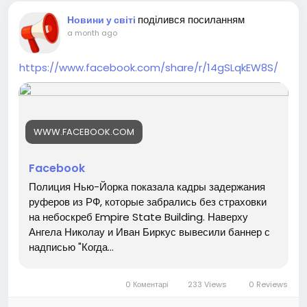
поділився посиланням
Новини у світі
a month ago
https://www.facebook.com/share/r/14gSLqkEW8S/
WWW.FACEBOOK.COM
Facebook
Полиция Нью-Йорка показала кадры задержания
руферов из РФ, которые забрались без страховки
на небоскреб Empire State Building. Наверху
Ангела Николау и Иван Биркус вывесили баннер с
надписью "Когда...
0 Коментарі
233 Views
0 Reviews