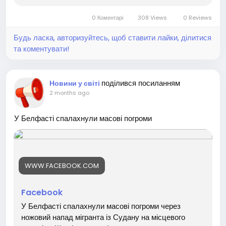
0 Коментарі
308 Views
0 Reviews
Будь ласка, авторизуйтесь, щоб ставити лайки, ділитися
та коментувати!
поділився посиланням
Новини у світі
2 months ago
У Белфасті спалахнули масові погроми
WWW.FACEBOOK.COM
Facebook
У Белфасті спалахнули масові погроми через
ножовий напад мігранта із Судану на місцевого