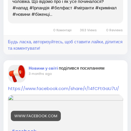
чоловіка. Що відомо про і як усе починалося?
#напад #Ірландія #белфаст #мігранти #кримінал
#новини #біженці...
0 Коментарі
363 Views
0 Reviews
Будь ласка, авторизуйтесь, щоб ставити лайки, ділитися
та коментувати!
поділився посиланням
Новини у світі
3 months ago
https://www.facebook.com/share/r/14fCFtGaU7U/
WWW.FACEBOOK.COM