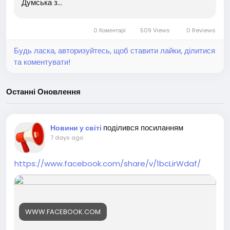
Думська з...
0 Коментарі
509 Views
0 Reviews
Будь ласка, авторизуйтесь, щоб ставити лайки, ділитися
та коментувати!
Останні Оновлення
поділився посиланням
Новини у світі
7 days ago
https://www.facebook.com/share/v/1bcLirWdaf/
WWW.FACEBOOK.COM