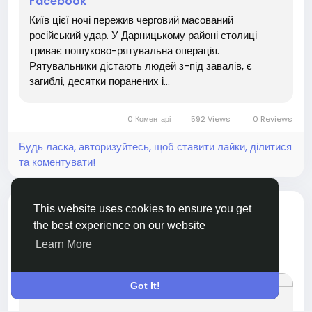
Facebook
Київ цієї ночі пережив черговий масований
російський удар. У Дарницькому районі столиці
триває пошуково-рятувальна операція.
Рятувальники дістають людей з-під завалів, є
загиблі, десятки поранених і...
0 Коментарі
592 Views
0 Reviews
Будь ласка, авторизуйтесь, щоб ставити лайки, ділитися
та коментувати!
поділився посиланням
This website uses cookies to ensure you get
Новини у світі
3 months ago
the best experience on our website
Learn More
https://www.facebook.com/share/1LUvNAa1fi/
Got It!