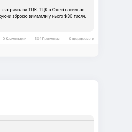
У «затримала» ТЦК. ТЦК в Одесі насильно
жуючи зброєю вимагали у нього $30 тисяч,
0 Комментарии
504 Просмотры
0 предпросмотр