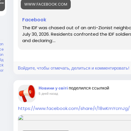
WWW.FACEBOOK.COM
Facebook
The IDF was chased out of an anti-Zionist neighb
July 30, 2026. Residents confronted the IDF soldier
and declaring:...
on
ce
on
йд
ck
Войдите, чтобы отмечать, делиться и комментировать!
ог
поделился ссылкой
Новини у світі
5 дней назад
https://www.facebook.com/share/r/18wKmYcmJg/