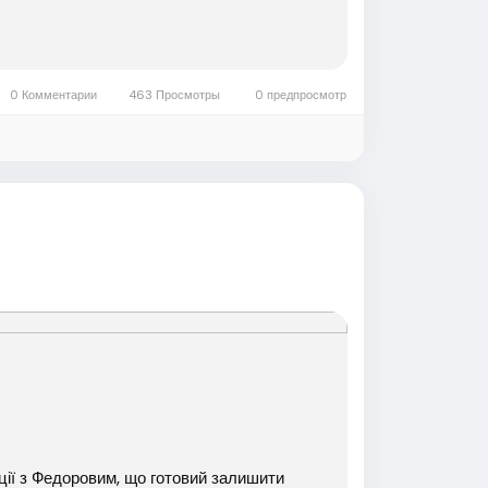
0 Комментарии
463 Просмотры
0 предпросмотр
нції з Федоровим, що готовий залишити