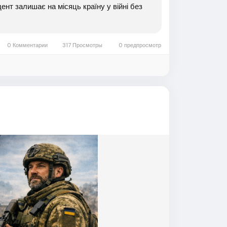
дент залишає на місяць країну у війні без
0 Комментарии
317 Просмотры
0 предпросмотр