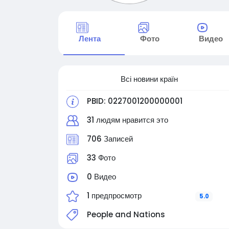
Лента
Фото
Видео
Всі новини країн
PBID: 0227001200000001
31 людям нравится это
706 Записей
33 Фото
0 Видео
1 предпросмотр
5.0
People and Nations