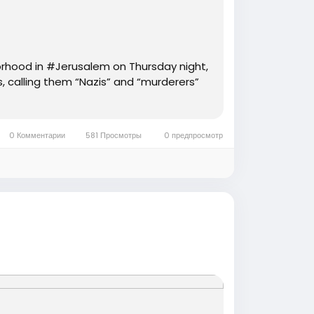
orhood in #Jerusalem on Thursday night,
s, calling them “Nazis” and “murderers”
0 Комментарии
581 Просмотры
0 предпросмотр