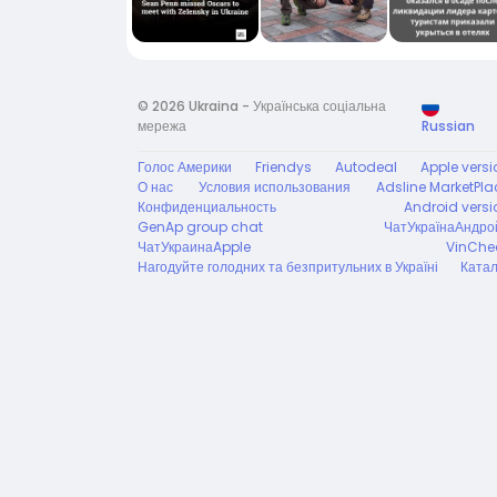
© 2026 Ukraina - Українська соціальна
мережа
Russian
Голос Америки
Friendys
Autodeal
Apple versi
О нас
Условия использования
Adsline MarketPla
Конфиденциальность
Android versi
GenAp group chat
ЧатУкраїнаАндро
ЧатУкраинаApple
VinChe
Нагодуйте голодних та безпритульних в Україні
Катал