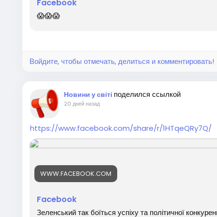
Facebook
😱😱😱
Войдите, чтобы отмечать, делиться и комментировать!
поделился ссылкой
Новини у світі
20 дней назад
https://www.facebook.com/share/r/1HTqeQRy7Q/
WWW.FACEBOOK.COM
Facebook
Зеленський так боїться успіху та політичної конкуре