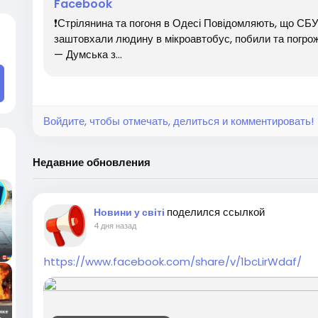
Facebook
❗️Стрілянина та погоня в Одесі Повідомляють, що СБ
заштовхали людину в мікроавтобус, побили та погро
— Думська з...
Войдите, чтобы отмечать, делиться и комментировать!
Недавние обновления
поделился ссылкой
Новини у світі
4 дня назад
https://www.facebook.com/share/v/1bcLirWdaf/