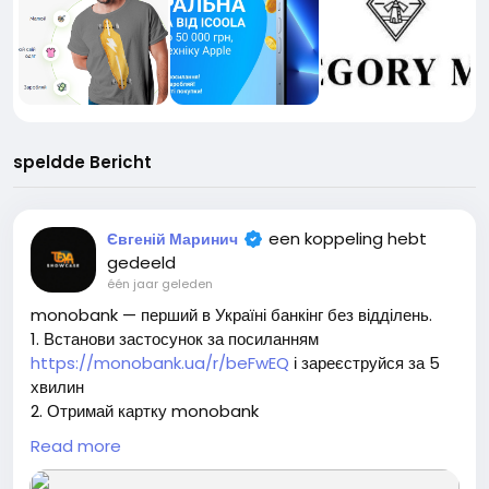
speldde Bericht
een koppeling hebt
Євгеній Маринич
gedeeld
één jaar geleden
monobank — перший в Україні банкінг без відділень.
1. Встанови застосунок за посиланням
https://monobank.ua/r/beFwEQ
і зареєструйся за 5
хвилин
2. Отримай картку monobank
3. Отримай 50 ₴
Read more
Моно є партнерська програма - якщо покликати друга за
персональним посиланням, то можна заробити 50 ₴