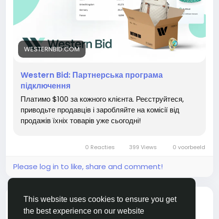
Більш детальну інформацію про партнерську програму
клієнтів.
ви знайдете
на
https://www.footshop.ua/ru/content/33-
partnyorskaya-programma?srsltid...
📌 Як стати партнером?
WESTERNBID.COM
Western Bid: Партнерська програма
#заробіток #робота #роботамрії #заробітоквінтернете
1️⃣ Зареєструйтесь у Western
підключення
#заробітоконлайн #реклама #вакансія #партнерськап
Bid
https://westernbid.com/referral#section-form-
рограма #реферальнасистема #гроші #ЗапросиДруга
Платимо $100 за кожного клієнта. Реєструйтеся,
referral<
/p>
#ПасивнийДохід #ЗаробітокОнлайн #Кешбек
приводьте продавців і заробляйте на комісії від
продажів їхніх товарів уже сьогодні!
2️⃣ Запросіть верифікацію в тікеті
#ОнлайнРобота #ПасивнийДохід #Фріланс
3️⃣ Отримайте статус верифікованого клієнта
0 Reacties
399 Views
0 voorbeeld
4️⃣ Заповніть форму заявки
Please log in to like, share and comment!
5️⃣ Дочекайтесь відповіді на email
6️⃣ Зайдіть в Особистий кабінет
een koppeling hebt
Євгеній Маринич
This website uses cookies to ensure you get
gedeeld
the best experience on our website
7️⃣ Отримайте персональне партнерське посилання