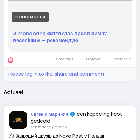
#заробіток
#робота
#роботамрії
#заробітоквінтернете
#заробітоконлайн
#реклама
#вакансія
MONOBANK.UA
#партнерськапрограма
#реферальнасистема
#гроші
#ЗапросиДруга
#ПасивнийДохід
#ЗаробітокОнлайн
#ОнлайнРобота
#ПасивнийДохід
#Фріланс
З monobank життя стає простішим та
веселішим — рекомендую
0 Reacties
398 Views
0 voorbeeld
1
Please log in to like, share and comment!
Actueel
een koppeling hebt
Євгеній Маринич
gedeeld
één maand geleden
📦 Запрошуй друзів до Nova Post у Польщі —