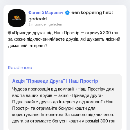
1️⃣ Порекомендуй другу стати донором плазми
een koppeling hebt
Євгеній Маринич
2️⃣ Надішли його контактні дані через реферальну прогр
gedeeld
аму
https://biopharmaplasma.ua/news/akciya-
2 maanden geleden
privedi-druga-otrimuy-500-grn-za-kozhnogo-
🌐 «Приведи друга» від Наш Простір — отримуй 300 грн
novogo-donora<
/p>
за кожне підключенняМаєте друзів, які шукають якісний
домашній Інтернет?
3️⃣ Друг проходить донацію та стає новим донором
4️⃣ Отримуй грошову винагороду після успішної донації
друга
🚀Запрошуйте їх підключитися до Наш Простір та
Read more
отримуйте бонусні кошти на свій особовий рахунок!
✅ Допомагаєш рятувати життя
Акція "Приведи Друга" | Наш Простір
💰 За кожного підключеного друга — 300 грн бонусом
✅ Отримуєш бонус за кожного залученого донора
Чудова пропозиція від компанії «Наш Простір» для
вас та ваших друзів — акція «Приведи друга»
✅ Кількість запрошених друзів не обмежена
✅ Кількість запрошених друзів не обмежена
Підключайте друзів до Інтернету від компанії «Наш
✅ Бонуси можна використовувати для оплати послуг
Простір» та отримайте бонусні кошти для
Інтернету
користування Інтернетом. За кожного підключеного
Разом робимо добру справу та підтримуємо тих, хто пот
друга ви отримаєте бонусні кошти у розмірі 300 грн
✅ Чим більше підключень — тим більше вигоди📌
ребує життєво важливих препаратів, створених із донор
на особовий рахунок. Кількість друзів –