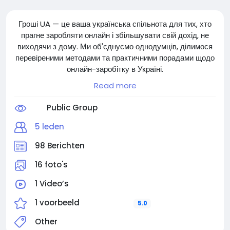
Гроші UA — це ваша українська спільнота для тих, хто
прагне заробляти онлайн і збільшувати свій дохід, не
виходячи з дому. Ми об'єднуємо однодумців, ділимося
перевіреними методами та практичними порадами щодо
онлайн-заробітку в Україні.
Read more
Незалежно від того, чи ви новачок, який шукає
додатковий дохід, чи досвідчений фрілансер, що прагне
Public Group
розширити свої горизонти, Гроші UA допоможе вам
досягти фінансової свободи в онлайн-світі.
5 leden
98 Berichten
Приєднуйтесь, діліться своїм досвідом та заробляйте
разом з нами!
16 foto's
1 Video’s
1 voorbeeld
5.0
Other