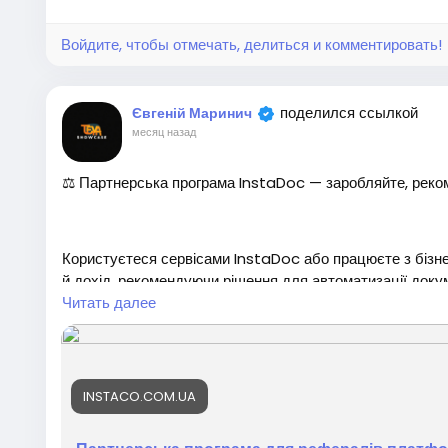
#партнерскаяпрограма #реферальнаясистема #грош
окОнлайн #Кешбек
Войдите, чтобы отмечать, делиться и комментировать!
поделился ссылкой
Євгеній Маринич
месяц назад
⚖️ Партнерська програма InstaDoc — заробляйте, рек
Користуєтеся сервісами InstaDoc або працюєте з бізн
й дохід, рекомендуючи рішення для автоматизації доку
ступна через платформу Instaco.
Читать далее
💼 Що потрібно зробити?
🔹 Зареєструватися в партнерській програмі
https://i
INSTACO.COM.UA
🔹 Отримати персональне партнерське посилання
🔹 Ділитися ним із клієнтами, партнерами або своєю ау