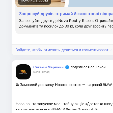
NOVAPOST.COM
Запрошуйте друзів, користуйтеся сервісом Nova Post щ
відправленнях!
https://novapost.com/uk-pl/more/re
Запрошуй друзів: отримай безкоштовні відпр
Запрошуйте друзів до Nova Post у Європі. Отримайт
документів та посилок до 30 кг, коли друг зробить п
#заробиток #робота #роботамрії #заробитоквинтерн
#партнерскаяпрограма #реферальнаясистема #грош
окОнлайн #Кешбек
Войдите, чтобы отмечать, делиться и комментировать!
поделился ссылкой
Євгеній Маринич
месяц назад
🚘 Замовляй доставку Новою поштою — вигравай BMW 3
Нова пошта запускає масштабну акцію «Доставка швидк
ти власником нового BMW 3 Series Touring! 🎉