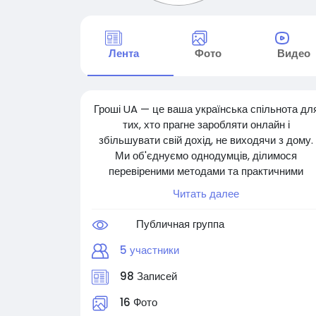
Лента
Фото
Видео
Гроші UA — це ваша українська спільнота дл
тих, хто прагне заробляти онлайн і
збільшувати свій дохід, не виходячи з дому.
Ми об'єднуємо однодумців, ділимося
перевіреними методами та практичними
порадами щодо онлайн-заробітку в Україні.
Читать далее
Незалежно від того, чи ви новачок, який шука
Публичная группа
додатковий дохід, чи досвідчений фрілансер,
що прагне розширити свої горизонти, Гроші U
5 участники
допоможе вам досягти фінансової свободи в
98 Записей
онлайн-світі.
16 Фото
Приєднуйтесь, діліться своїм досвідом та