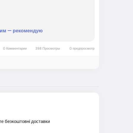
шим — рекомендую
0 Комментарии
398 Просмотры
0 предпросмотр
те безкоштовні доставки