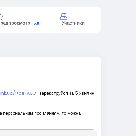
предпросмотр
Участники
5.0
ank.ua/r/beFwEQ
і зареєструйся за 5 хвилин
за персональним посиланням, то можна
е
#заробітоконлайн
#реклама
#вакансія
#ЗапросиДруга
#ПасивнийДохід