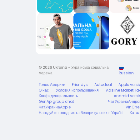
© 2026 Ukraina - Українська соціальна
мережа
Russian
Голос Америки
Friendys
Autodeal
Apple versi
О нас
Условия использования
Adsline MarketPla
Конфиденциальность
Android versi
GenAp group chat
ЧатУкраїнаАндро
ЧатУкраинаApple
VinChe
Нагодуйте голодних та безпритульних в Україні
Катал