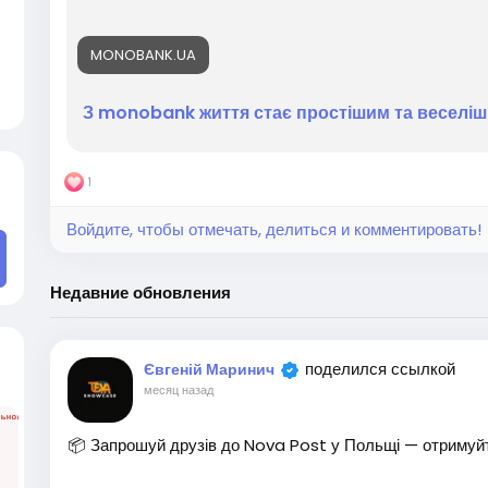
#ЗаробітокОнлайн
#ОнлайнРобота
#ПасивнийДохід
#Фріланс
MONOBANK.UA
З monobank життя стає простішим та веселі
1
Войдите, чтобы отмечать, делиться и комментировать!
Недавние обновления
поделился ссылкой
Євгеній Маринич
месяц назад
📦 Запрошуй друзів до Nova Post у Польщі — отримуй