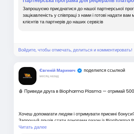
Партнерська програма для рефералів платфор
🔹 Отримувати винагороду за успішні рекомендації
Запрошуємо приєднатися до нашої партнерської про
зацікавленість у співпраці з нами і готові надати ва
✅ Підходить для юристів, бухгалтерів, бізнес-консульта
клієнтів та партнерів до наших сервісів
✅ Простий старт без додаткових вкладень
✅ Зручне відстеження партнерських переходів і резуль
Войдите, чтобы отмечать, делиться и комментировать!
Рекомендуйте InstaDoc тим, хто цінує сучасний електр
поделился ссылкой
Євгеній Маринич
в та юридичні сервіси, і заробляйте разом із партнерсь
месяц назад
🩸 Приведи друга в Biopharma Plasma — отримай 500 
#заробіток #робота #роботамрії #заробітоквінтернет
ртнерськапрограма #реферальнасистема #гроші #За
йн #Кешбек
Хочеш допомагати людям і отримувати приємні бонуси?
Запрошуй друзів стати донорами разом із Biopharma P
ого донора.
Читать далее