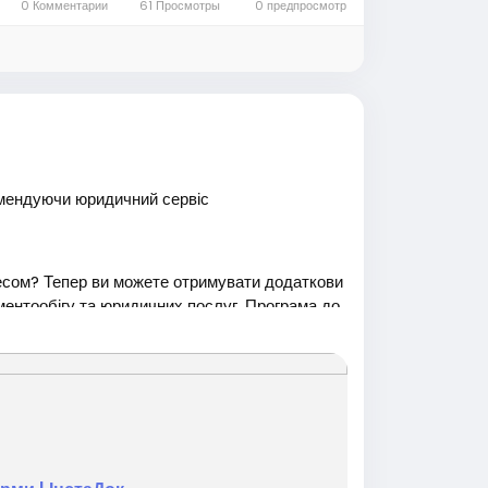
и #ЗапросиДруга #ПасивнийДохид #Заробит
0 Комментарии
61 Просмотры
0 предпросмотр
омендуючи юридичний сервіс
есом? Тепер ви можете отримувати додаткови
ментообігу та юридичних послуг. Програма до
nstaco.com.ua/affiliate-program<
/p>
диторією