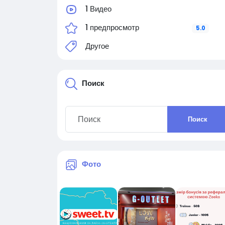
заробляйте разом з нами!
1 Видео
1 предпросмотр
5.0
Другое
Поиск
Поиск
Фото