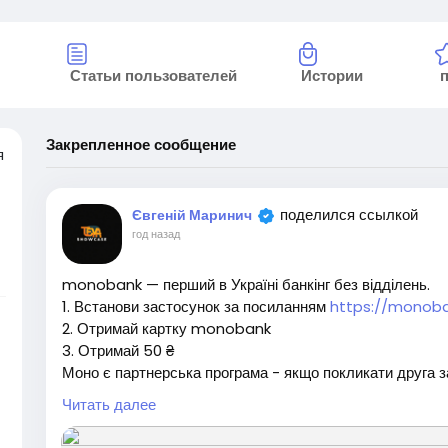
Статьи пользователей
Истории
Закрепленное сообщение
я
поделился ссылкой
Євгеній Маринич
год назад
monobank — перший в Україні банкінг без відділень.
1. Встанови застосунок за посиланням
https://monob
є
2. Отримай картку monobank
3. Отримай 50 ₴
A
Моно є партнерська програма - якщо покликати друга 
заробити 50 ₴
Читать далее
#заробіток
#робота
#роботамрії
#заробітоквінтернет
#партнерськапрограма
#реферальнасистема
#гроші