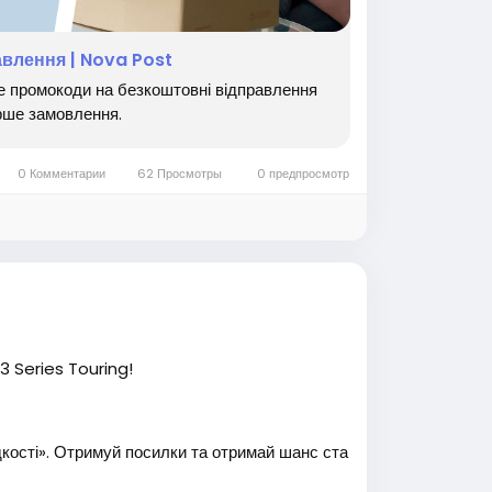
е вигідніше та економте на міжнародних
ferral-program/
🚀📦
авлення | Nova Post
е промокоди на безкоштовні відправлення
ерше замовлення.
ете #заробитоконлайн #реклама #вакансия
и #ЗапросиДруга #ПасивнийДохид #Заробит
0 Комментарии
62 Просмотры
0 предпросмотр
 Series Touring!
ості». Отримуй посилки та отримай шанс ста