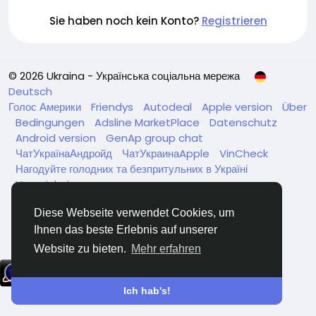
Sie haben noch kein Konto?
Registrieren
© 2026 Ukraina - Українська соціальна мережа
Deutsch
Голос Америки
Friendys
Autodeal
Apple version
Über
Bedingungen
Adsline MarketPlace
Datenschutz
Android version
GenAp group chat
ЧатУкраїнаАндройд
ЧатУкраинаApple
VinCheck
Нагодуйте голодних та безпритульних в Україні
Verzeichnis
Diese Webseite verwendet Cookies, um
Ihnen das beste Erlebnis auf unserer
Website zu bieten.
Mehr erfahren
Ich hab's!