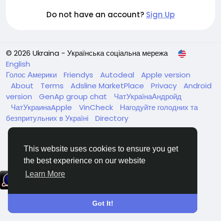
Do not have an account?
Sign Up
© 2026 Ukraina - Українська соціальна мережа
English
Голос Америки
Friendys
Autodeal
Apple version
About
Terms
Adsline MarketPlace
Privacy
Android
version
GenAp group chat
ЧатУкраїнаАндройд
ЧатУкраинаApple
VinCheck
Нагодуйте голодних та
безпритульних в Україні
Directory
This website uses cookies to ensure you get
the best experience on our website
Learn More
Got It!