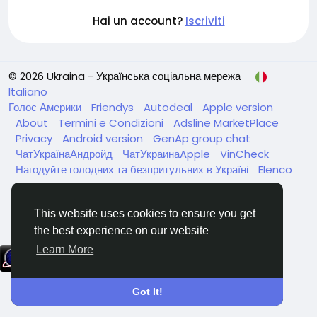
Hai un account?
Iscriviti
© 2026 Ukraina - Українська соціальна мережа
Italiano
Голос Америки
Friendys
Autodeal
Apple version
About
Termini e Condizioni
Adsline MarketPlace
Privacy
Android version
GenAp group chat
ЧатУкраїнаАндройд
ЧатУкраинаApple
VinCheck
Нагодуйте голодних та безпритульних в Україні
Elenco
This website uses cookies to ensure you get
the best experience on our website
Learn More
Got It!