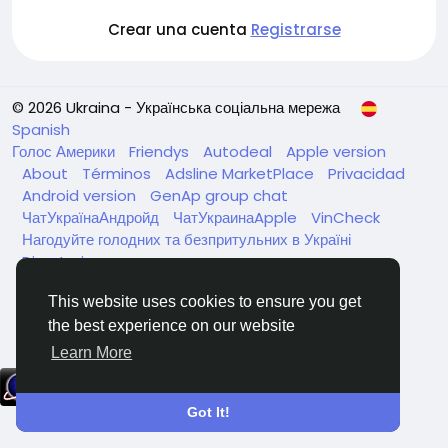
Crear una cuenta
Registrarse
© 2026 Ukraina - Українська соціальна мережа
Spanish
Голос Америки
Friendys
Autodeal
Apple version
About
Términos
Adsline MarketPlace
Privacidad
Android version
GenAp group chat
ЧатУкраїнаАндройд
ЧатУкраинаApple
VinCheck
Нагодуйте голодних та безпритульних в Україні
Directorio
This website uses cookies to ensure you get
the best experience on our website
Learn More
Got It!