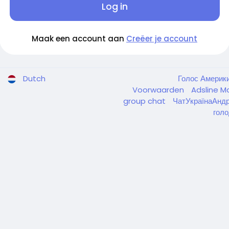
Log in
Maak een account aan
Creëer je account
Dutch
Голос Америк
Voorwaarden
Adsline M
group chat
ЧатУкраїнаАнд
голо