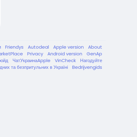
и
Friendys
Autodeal
Apple version
About
arketPlace
Privacy
Android version
GenAp
ройд
ЧатУкраинаApple
VinCheck
Нагодуйте
дних та безпритульних в Україні
Bedrijvengids