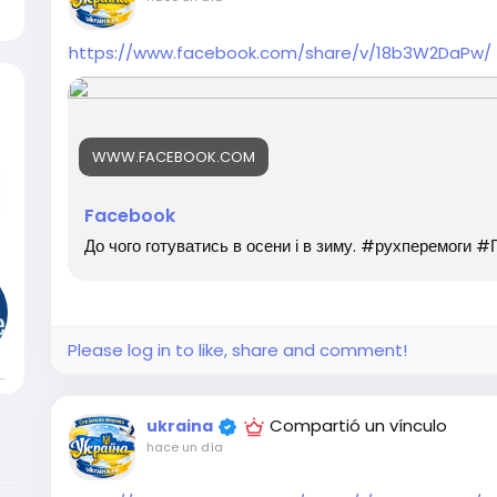
https://www.facebook.com/share/v/18b3W2DaPw/
WWW.FACEBOOK.COM
Facebook
До чого готуватись в осени і в зиму. #рухперемоги
Please log in to like, share and comment!
Showcase
Compartió un vínculo
ukraina
hace un día