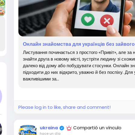
Онлайн знайомства для українців без зайвого
Листування починається з простого «Привіт», але за 
знайти друга в новому місті, зустріти людину зі схожи
далеко від дому або побудувати стосунки. Онлайн з
підходити до них відкрито, уважно й без поспіху. Для 
важливішими за...
Please log in to like, share and comment!
андр Иванов
Compartió un vínculo
ukraina
hace un día