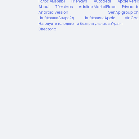
Голос Америки
Friendys
Autodeal
Apple versi
About
Términos
Adsline MarketPlace
Privacid
Android version
GenAp group ch
ЧатУкраїнаАндройд
ЧатУкраинаApple
VinChe
Нагодуйте голодних та безпритульних в Україні
Directorio