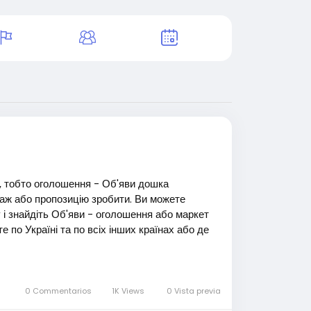
e, тобто оголошення - Об'яви дошка
аж або пропозицію зробити. Ви можете
 і знайдіть Об'яви - оголошення або маркет
 по Україні та по всіх інших країнах або де
!! 😉
0 Commentarios
1K Views
0 Vista previa