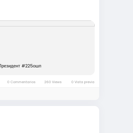
 #Президент #225ошп
0 Commentarios
260 Views
0 Vista previa