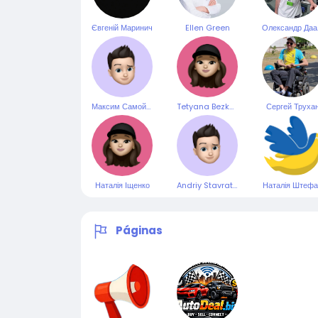
Євгеній Маринич
Ellen Green
Ол
Максим Самойлов
Tetyana Bezkorovayna
Сергей Труха
Наталія Іщенко
Andriy Stavratiy
Наталія Штефа
Páginas