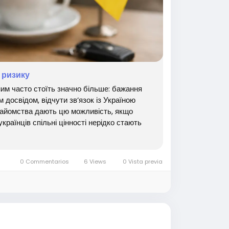
 ризику
ним часто стоїть значно більше: бажання
м досвідом, відчути зв’язок із Україною
найомства дають цю можливість, якщо
українців спільні цінності нерідко стають
0 Commentarios
6 Views
0 Vista previa