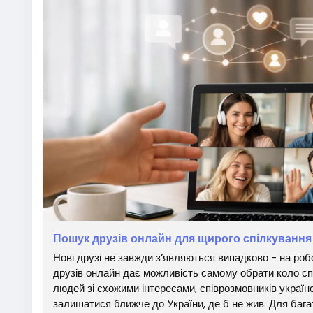
Пошук друзів онлайн для щирого спілкування
Нові друзі не завжди з’являються випадково - на робо
друзів онлайн дає можливість самому обрати коло спі
людей зі схожими інтересами, співрозмовників україн
залишатися ближче до України, де б не жив. Для багать