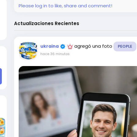
Please log in to like, share and comment!
Actualizaciones Recientes
agregó una foto
ukraina
PEOPLE
hace 36 minutos