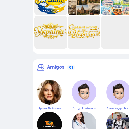
Amigos
61
Ирина Любимая
Артур Гребенюк
Алекс