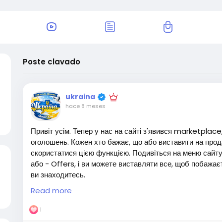
Poste clavado
ukraina
hace 8 meses
Привіт усім. Тепер у нас на сайті з'явився marketplac
оголошень. Кожен хто бажає, що або виставити на прод
скористатися цією функцією. Подивіться на меню сайту
або - Offers, і ви можете виставляти все, щоб побажаєте
ви знаходитесь.
Ласкаво просимо і це безкоштовно функція. Гарного дня!
Read more
1