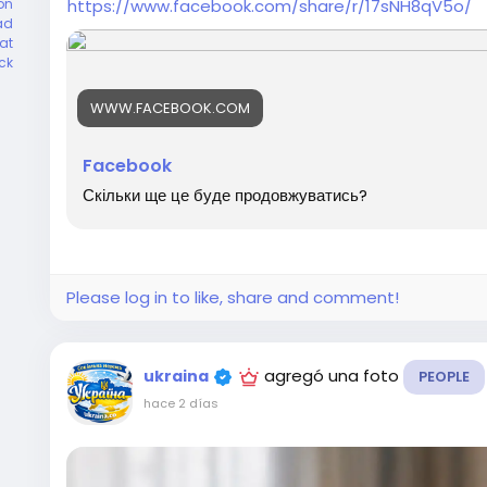
https://www.facebook.com/share/r/17sNH8qV5o/
on
ad
at
ck
WWW.FACEBOOK.COM
Facebook
Скільки ще це буде продовжуватись?
Please log in to like, share and comment!
agregó una foto
ukraina
PEOPLE
hace 2 días