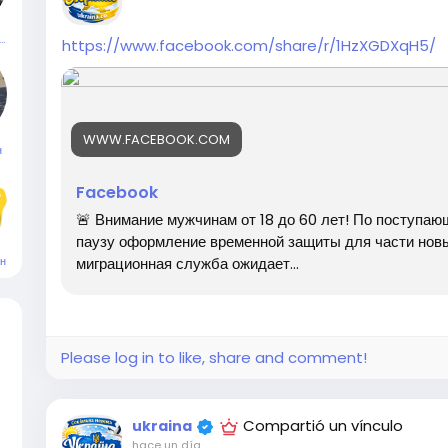
ександр Даабул
https://www.facebook.com/share/r/1HzXGDXqH5/
WWW.FACEBOOK.COM
н
Facebook
🚨 Внимание мужчинам от 18 до 60 лет! По поступа
паузу оформление временной защиты для части нов
миграционная служба ожидает...
н
Please log in to like, share and comment!
Compartió un vínculo
ukraina
hace un día